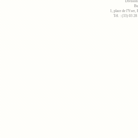
Division
Bu
1, place de l'Yser
Tél. : (33) 03 28