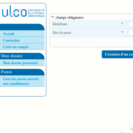
*
: champs obligatoires
Identifiant :
*
mot de passe :
*
Accueil
Connexion
Créer un compte
Création d'u
Mon dossier
Mon dossier personnel
Postes
Liste des postes ouverts
aux candidatures
U